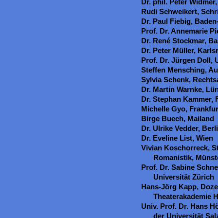
Dr. phil. Peter Widmer,
Rudi Schweikert, Schri
Dr. Paul Fiebig, Bade
Prof. Dr. Annemarie Pi
Dr. René Stockmar, Ba
Dr. Peter Müller, Karls
Prof. Dr. Jürgen Doll, 
Steffen Mensching, Aut
Sylvia Schenk, Rechts
Dr. Martin Warnke, Lü
Dr. Stephan Kammer, 
Michelle Gyo, Frankfu
Birge Buech, Mailand
Dr. Ulrike Vedder, Berl
Dr. Eveline List, Wien
Vivian Koschorreck, S
Romanistik, Münst
Prof. Dr. Sabine Schn
Universität Zürich
Hans-Jörg Kapp, Dozen
Theaterakademie 
Univ. Prof. Dr. Hans Hö
der Universität Sa