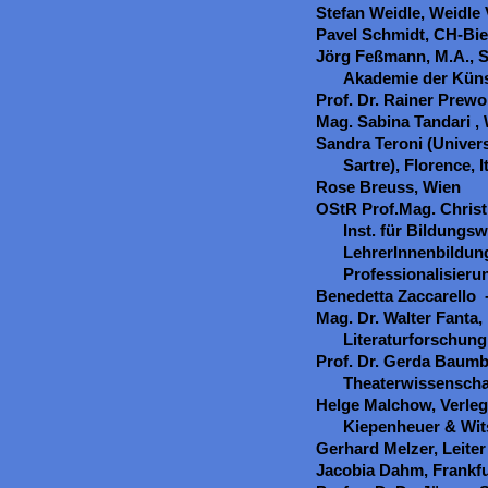
Stefan Weidle, Weidle
Pavel Schmidt, CH-Bie
Jörg Feßmann, M.A., Se
Akademie der Küns
Prof. Dr. Rainer Prew
Mag. Sabina Tandari ,
Sandra Teroni (Univers
Sartre), Florence, It
Rose Breuss, Wien
OStR Prof.Mag. Christ
Inst. für Bildungsw
LehrerInnenbildun
Professionalisier
Benedetta Zaccarello 
Mag. Dr. Walter Fanta, 
Literaturforschung,
Prof. Dr. Gerda Baumba
Theaterwissenschaf
Helge Malchow, Verleg
Kiepenheuer & Wit
Gerhard Melzer, Leiter 
Jacobia Dahm, Frankf