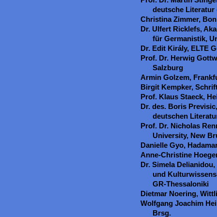
deutsche Literatur
Christina Zimmer, Bo
Dr. Ulfert Ricklefs, Ak
für Germanistik, U
Dr. Edit Király, ELTE 
Prof. Dr. Herwig Gottw
Salzburg
Armin Golzem, Frankf
Birgit Kempker, Schrift
Prof. Klaus Staeck, He
Dr. des. Boris Previsi
deutschen Literatu
Prof. Dr. Nicholas Re
University, New B
Danielle Gyo, Hadama
Anne-Christine Hoege
Dr. Simela Delianidou,
und Kulturwissensch
GR-Thessaloniki
Dietmar Noering, Wittl
Wolfgang Joachim Heili
Brsg.