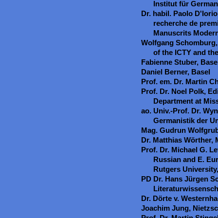
Institut für German
Dr. habil. Paolo D'Iori
recherche de premiè
Manuscrits Moder
Wolfgang Schomburg, 
of the ICTY and th
Fabienne Stuber, Base
Daniel Berner, Basel
Prof. em. Dr. Martin Ch
Prof. Dr. Noel Polk, Ed
Department at Missi
ao. Univ.-Prof. Dr. Wynf
Germanistik der Un
Mag. Gudrun Wolfgrub
Dr. Matthias Wörther,
Prof. Dr. Michael G. L
Russian and E. Eu
Rutgers Universit
PD Dr. Hans Jürgen Sch
Literaturwissenscha
Dr. Dörte v. Westernha
Joachim Jung, Nietzsc
Prof. Dr. Martin Stinge