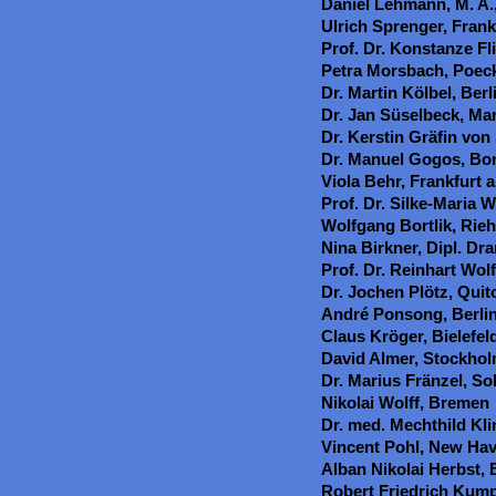
Daniel Lehmann, M. A.
Ulrich Sprenger, Fran
Prof. Dr. Konstanze Fl
Petra Morsbach, Poeck
Dr. Martin Kölbel, Berl
Dr. Jan Süselbeck, Ma
Dr. Kerstin Gräfin vo
Dr. Manuel Gogos, Bo
Viola Behr, Frankfurt 
Prof. Dr. Silke-Maria 
Wolfgang Bortlik, Rieh
Nina Birkner, Dipl. Dr
Prof. Dr. Reinhart Wolf
Dr. Jochen Plötz, Quit
André Ponsong, Berli
Claus Kröger, Bielefel
David Almer, Stockho
Dr. Marius Fränzel, So
Nikolai Wolff, Bremen
Dr. med. Mechthild Kli
Vincent Pohl, New Ha
Alban Nikolai Herbst,
Robert Friedrich Kum