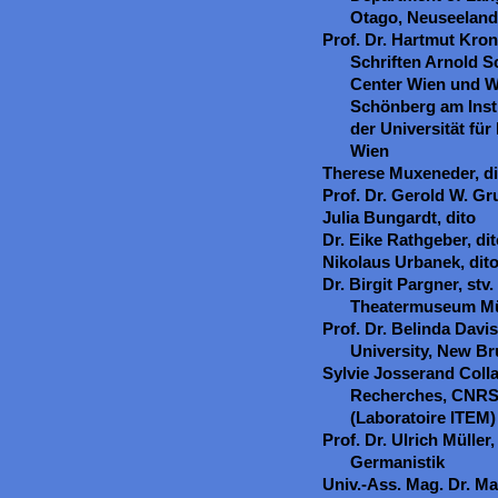
Otago, Neuseeland
Prof. Dr. Hartmut Kro
Schriften Arnold 
Center Wien und W
Schönberg am Insti
der Universität fü
Wien
Therese Muxeneder, di
Prof. Dr. Gerold W. Gru
Julia Bungardt, dito
Dr. Eike Rathgeber, di
Nikolaus Urbanek, dit
Dr. Birgit Pargner, stv
Theatermuseum M
Prof. Dr. Belinda Davis
University, New B
Sylvie Josserand Colla
Recherches, CNRS-
(Laboratoire ITEM)
Prof. Dr. Ulrich Müller
Germanistik
Univ.-Ass. Mag. Dr. Mar