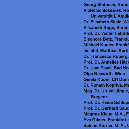
Georg Slotosch, Bonn
Violet Schlossarek, R
Universität L'Aquil
Dr. Elisabeth Skale, W
Elisabeth Ruge, Berlin
Prof. Dr. Walter Fähn
Eleonore Betz, Frankfu
Michael Kugler, Frankf
lic. phil. Matthias Spr
Dr. Francesco Roberg,
Prof. Dr. Annelies Häc
Dr. Uwe Pavel, Bad H
Olga Neuwirth, Wien
Gisela Kuoni, CH Do
Dr. Roman Kopriva, Ma
Mag. Dr. Ulrike Längle
Bregenz
Prof. Dr. Heide Schlü
Prof. Dr. Gerhard Sau
Magnus Klaue, M.A., Fr
Eva Gilmer, Frankfurt
Sabine Kürner, M. A., U