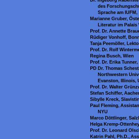
des Forschungschw
Sprache am IUFM,
Marianne Gruber, Öste
Literatur im Palais
Prof. Dr. Annette Bra
Rüdiger Vonhoff, Bon
Tanja Peemöller, Lekto
Prof. Dr. Rolf Winterm
Regina Busch, Wien
Prof. Dr. Erika Tunner,
PD Dr. Thomas Schesta
Northwestern Univ
Evanston, Illinois,
Prof. Dr. Walter Grün
Stefan Schiffer, Aache
Sibylle Kreck, Slavisti
Paul Fleming, Assista
NYU
Marco Döttlinger, Sal
Helga Kremp-Ottenhey
Prof. Dr. Leonard Ols
Katrin Pahl, Ph.D., As