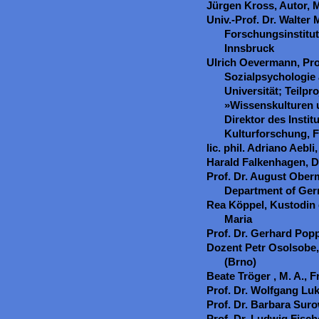
Jürgen Kross, Autor, 
Univ.-Prof. Dr. Walter 
Forschungsinstitut
Innsbruck
Ulrich Oevermann, Pro
Sozialpsychologie
Universität; Teilpr
»Wissenskulturen u
Direktor des Instit
Kulturforschung, 
lic. phil. Adriano Aebli
Harald Falkenhagen, 
Prof. Dr. August Oberm
Department of Ger
Rea Köppel, Kustodin 
Maria
Prof. Dr. Gerhard Pop
Dozent Petr Osolsobe,
(Brno)
Beate Tröger , M. A., 
Prof. Dr. Wolfgang Lu
Prof. Dr. Barbara Sur
Prof. Dr. Ludwig Fischer