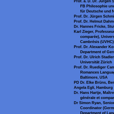
Prof. a. D. Dr. Jürgen 
FB Philosophie und
für Deutsche und N
Prof. Dr. Jürgen Schm
Prof. Dr. Helmut Dahm
Dr. Hannes Fricke, Stu
Karl Zieger, Professeur
comparée), Univers
Cambrésis (UVHC),
Prof. Dr. Alexander Kos
Department of Ge
Prof. Dr. Ulrich Stadl
Universität Zürich
Prof. Dr. Ruediger C
Romances Language
Baltimore, USA
PD Dr. Elke Brüns, Ber
Angela Egli, Hamburg
Dr. Hans Hartje, Maître
générale et compar
Dr Simon Ryan, Senio
Coordinator (Germ
Department of Lang