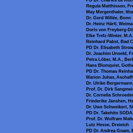
Regula Matthisson, Fr
May Mergenthaler, Ith
Dr. Gerd Willée, Bonn
Dr. Heinz Härtl, Weima
Doris von Freyberg-Dö
Elke Trefz-Winter, M.A
Reinhard Pabst, Bad 
PD Dr. Elisabeth Strow
Dr. Joachim Unseld, F
Petra Löber, M.A., Berl
Hans Blomqvist, Goth
PD Dr. Thomas Reinha
Marion Juhas, Aschaf
Dr. Ulrike Bergermann
Prof. Dr. Dirk Sangmei
Dr. Cornelia Schroeder
Friederike Janshen, 
Dr. Uwe Schweikert, St
PD Dr. Takehito SODA
Prof. Dr. Wolfram Malt
Lutz Hesse, Dreieich
PD Dr. Andrea Gnam, B