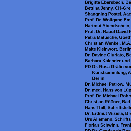
Brigitte Ebersbach, Be
Bettina Jenny, CH-Gre
Shangning Postel, Aa
Prof. Dr. Wolfgang E
Hartmut Abendschein,
Prof. Dr. Raoul David
Petra Matusche, Goeth
Christian Wenkel, M.A
Malte Kleinwort, Berli
Dr. Davide Giuriato, B
Barbara Kalender und 
PD Dr. Rosa Gräfin von
Kunstsammlung, Ar
Berlin
Dr. Michael Petrow, 
Dr. med. Hans von Lüp
Prof. Dr. Michael Roh
Christian Rößner, Bad 
Hans Thill, Schriftstel
Dr. Erdmut Wizisla, Br
Urs Allemann, Schrifts
Florian Schwinn, Fran
PD Dr. Charles de Roc