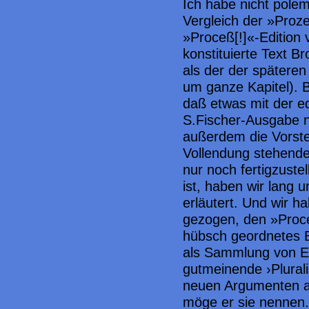
Ich habe nicht polemi
Vergleich der »Proze
»Proceß[!]«-Edition 
konstituierte Text B
als der der späteren
um ganze Kapitel). B
daß etwas mit der e
S.Fischer-Ausgabe 
außerdem die Vorstel
Vollendung stehende
nur noch fertigzustel
ist, haben wir lang u
erläutert. Und wir 
gezogen, den »Proce
hübsch geordnetes 
als Sammlung von E
gutmeinende ›Plurali
neuen Argumenten au
möge er sie nennen.