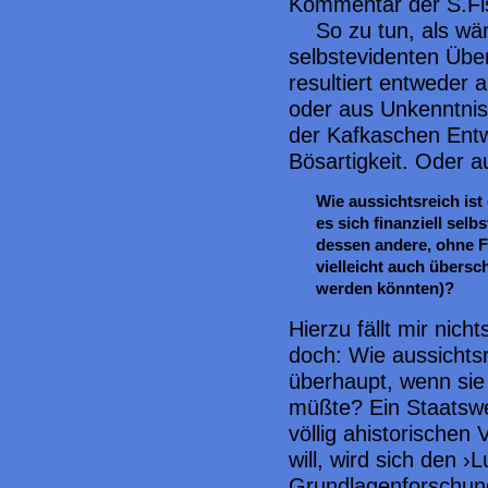
Kommentar der S.Fi
So zu tun, als wä
selbstevidenten Üb
resultiert entweder 
oder aus Unkenntnis
der Kafkaschen Entw
Bösartigkeit. Oder 
Wie aussichtsreich is
es sich finanziell sel
dessen andere, ohne F
vielleicht auch übersc
werden könnten)?
Hierzu fällt mir nich
doch: Wie aussichtsr
überhaupt, wenn sie s
müßte? Ein Staatswes
völlig ahistorischen
will, wird sich den ›
Grundlagenforschung