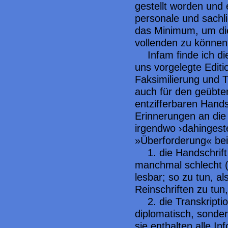
gestellt worden und 
personale und sachli
das Minimum, um die
vollenden zu können
Infam finde ich di
uns vorgelegte Editi
Faksimilierung und Tr
auch für den geübten
entzifferbaren Hands
Erinnerungen an die 
irgendwo ›dahingeste
»Überforderung« beis
1. die Handschrif
manchmal schlecht (
lesbar; so zu tun, a
Reinschriften zu tun, 
2. die Transkripti
diplomatisch, sonder
sie enthalten alle I