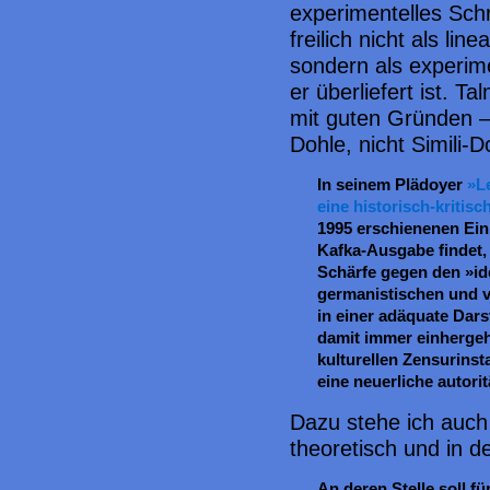
experimentelles Sch
freilich nicht als lin
sondern als experim
er überliefert ist. 
mit guten Gründen – 
Dohle, nicht Simili-D
In seinem Plädoyer
»L
eine historisch-kritis
1995 erschienenen Ein
Kafka-Ausgabe findet,
Schärfe gegen den »id
germanistischen und ver
in einer adäquate Dars
damit immer einhergehe
kulturellen Zensurinst
eine neuerliche autorit
Dazu stehe ich auch 
theoretisch und in de
An deren Stelle soll fü